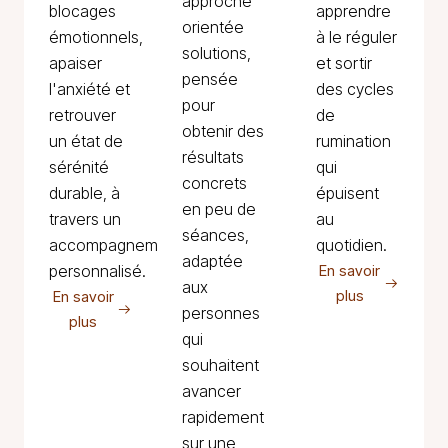
approche
blocages
apprendre
orientée
émotionnels,
à le réguler
solutions,
apaiser
et sortir
pensée
l'anxiété et
des cycles
pour
retrouver
de
obtenir des
un état de
rumination
résultats
sérénité
qui
concrets
durable, à
épuisent
en peu de
travers un
au
séances,
accompagnement
quotidien.
adaptée
personnalisé.
En savoir
aux
plus
En savoir
personnes
plus
qui
souhaitent
avancer
rapidement
sur une