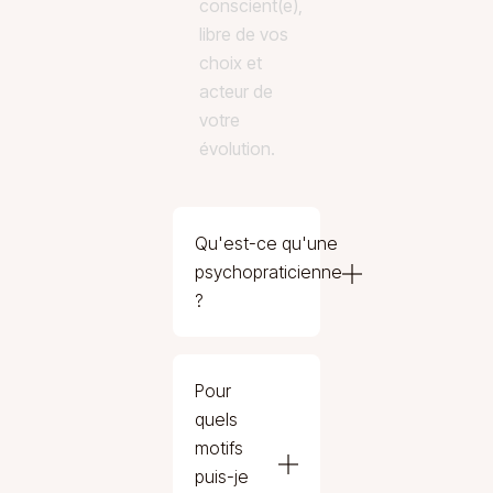
conscient(e),
libre de vos
choix et
acteur de
votre
évolution.
Qu'est-ce qu'une
psychopraticienne
?
Pour
quels
motifs
puis-je