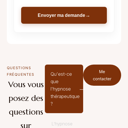
→
Envoyer ma demande
QUESTIONS
Me
Qu'est-ce
FRÉQUENTES
contacter
que
Vous vous
l'hypnose
posez des
thérapeutique
?
questions
sur
L’hypnose