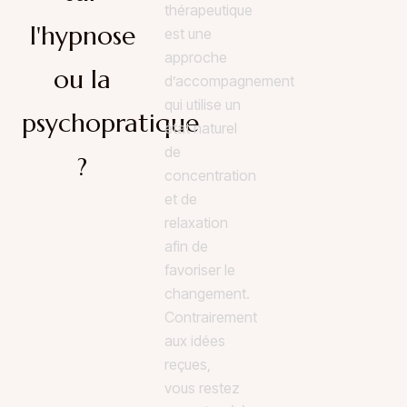
thérapeutique
l'hypnose
est une
approche
ou la
d’accompagnement
qui utilise un
psychopratique
état naturel
de
?
concentration
et de
relaxation
afin de
favoriser le
changement.
Contrairement
aux idées
reçues,
vous restez