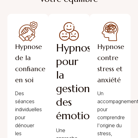
Hypnose
Hypnose
Hypnose
de la
contre
pour
confiance
stress et
la
en soi
anxiété
gestion
Des
Un
des
séances
accompagnemen
individuelles
pour
émotions
pour
comprendre
dénouer
l'origine du
Une
les
stress,